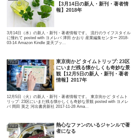
【3月14日の新人・新刊・著者情
報】2018年
3月14日（水）の新人・新刊・著者情報です。 流行のライフスタイル
に憧れて posted with ヨメレバ 津田 かおり 産業編集センター 2018-
03-14 Amazon Kindle 楽天ブッ...
東京街かど タイムトリップ: 23区
ブログ
にいまだ残る懐かしくも奇妙な景
観【12月5日の新人・新刊・著者
情報】2017年
12月5日（火）の新人・新刊・著者情報です。 東京街かど タイムト
リップ: 23区にいまだ残る懐かしくも奇妙な景観 posted with ヨメレ
バ 岡田 英之 河出書房新社 2017-11-28 Ama...
熱心なファンのいるジャンルで著
ブログ
者になる