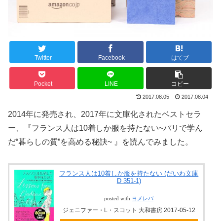
Twitter
Facebook
はてブ
Pocket
LINE
コピー
2017.08.05
2017.08.04
2014年に発売され、2017年に文庫化されたベストセラ
ー、『フランス人は10着しか服を持たない~パリで学ん
だ“暮らしの質”を高める秘訣~ 』を読んでみました。
フランス人は10着しか服を持たない (だいわ文庫
D 351-1)
posted with
ヨメレバ
ジェニファー・L・スコット 大和書房 2017-05-12