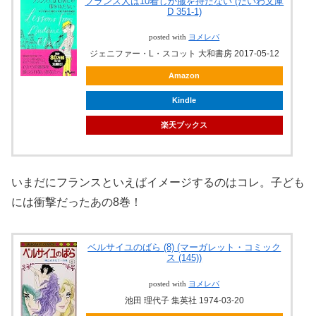
フランス人は10着しか服を持たない (だいわ文庫
D 351-1)
posted with
ヨメレバ
ジェニファー・L・スコット 大和書房 2017-05-12
Amazon
Kindle
楽天ブックス
いまだにフランスといえばイメージするのはコレ。子ども
には衝撃だったあの8巻！
ベルサイユのばら (8) (マーガレット・コミック
ス (145))
posted with
ヨメレバ
池田 理代子 集英社 1974-03-20