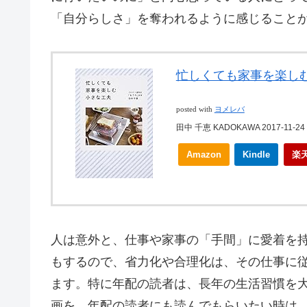
「自分らしさ」を奪われるように感じること
忙しくても家事を楽し
posted with
ヨメレバ
田中 千恵 KADOKAWA 2017-11-24
Amazon
Kindle
楽
人は意外と、仕事や家事の「手間」に愛着を
もするので、省力化や合理化は、その仕事に
ます。特に年配の読者は、長年の生活習慣を
画を、年配の読者にも読んでもらいたい時は