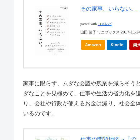
その家事、いらない。
posted with
ヨメレバ
山田 綾子 ワニブックス 2017-11-2
Amazon
Kindle
楽
家事に限らず、ムダな会議や残業を減らそう
ダなことを見極めて、仕事や生活の省力化を
り、会社や行政が使えるお金は減り、社会全
いるのです。
仕事の問題地図 ~「で