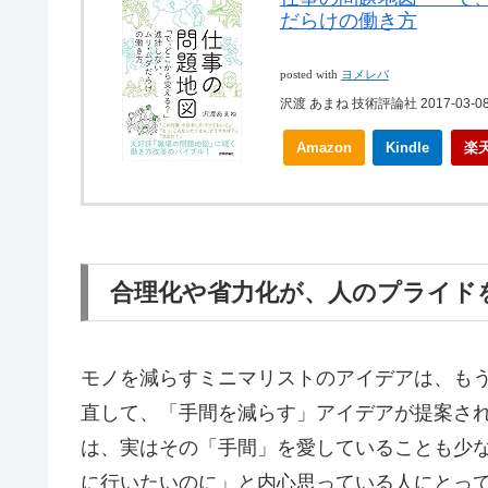
だらけの働き方
posted with
ヨメレバ
沢渡 あまね 技術評論社 2017-03-0
Amazon
Kindle
楽
合理化や省力化が、人のプライド
モノを減らすミニマリストのアイデアは、も
直して、「手間を減らす」アイデアが提案さ
は、実はその「手間」を愛していることも少
に行いたいのに」と内心思っている人にとっ