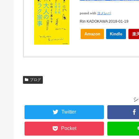
posted with
ヨメレバ
Rin KADOKAWA 2018-01-19
Amazon
Kindle
楽
ブログ
シ
Twitter
Pocket