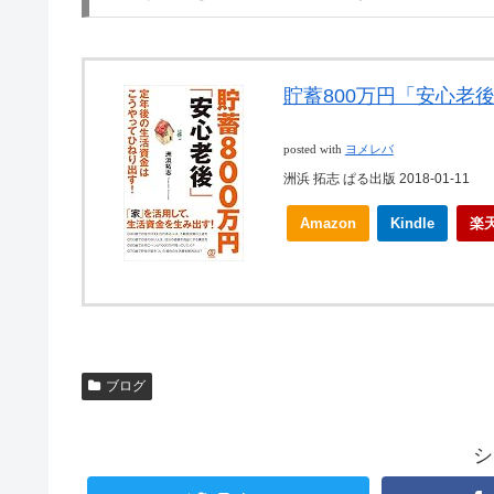
貯蓄800万円「安心老
posted with
ヨメレバ
洲浜 拓志 ぱる出版 2018-01-11
Amazon
Kindle
楽
ブログ
シ