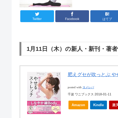
Twitter
Facebook
はてブ
1月11日（木）の新人・新刊・著
肥えグセが吹っとぶ や
posted with
ヨメレバ
千波 ワニブックス 2018-01-11
Amazon
Kindle
楽