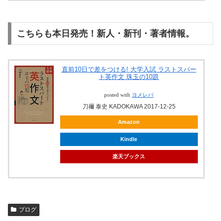
こちらも本日発売！新人・新刊・著者情報。
直前10日で差をつける! 大学入試 ラストスパー
ト英作文 珠玉の10題
posted with
ヨメレバ
刀禰 泰史 KADOKAWA 2017-12-25
Amazon
Kindle
楽天ブックス
ブログ