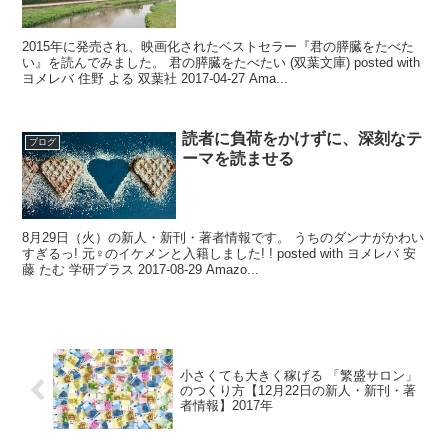
2015年に発売され、映画化されたベストセラー『君の膵臓をたべた
い』を読んでみました。 君の膵臓をたべたい (双葉文庫) posted with
ヨメレバ 住野 よる 双葉社 2017-04-27 Ama...
読者に負荷をかけずに、深刻なテ
ブログ
ーマを読ませる
8月29日（火）の新人・新刊・著者情報です。 うちのダンナがかわい
すぎるっ! 元♀のイケメンと入籍しました! ! posted with ヨメレバ 安
藤 たむ 学研プラス 2017-08-29 Amazo...
小さくても大きく稼げる 「繁盛サロン」
のつくり方【12月22日の新人・新刊・著
者情報】2017年