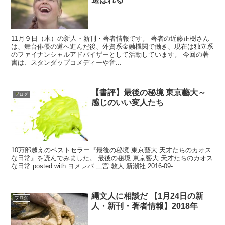
11月９日（木）の新人・新刊・著者情報です。 著者の近藤正樹さん
は、舞台俳優の道へ進んだ後、外資系金融機関で働き、現在は独立系
のファイナンシャルアドバイザーとして活動しています。 今回の著
書は、スタンダップコメディーや音...
【書評】最後の秘境 東京藝大～
ブログ
感じのいい変人たち
10万部越えのベストセラー『最後の秘境 東京藝大:天才たちのカオス
な日常』を読んでみました。 最後の秘境 東京藝大:天才たちのカオス
な日常 posted with ヨメレバ 二宮 敦人 新潮社 2016-09-...
縄文人に相談だ 【1月24日の新
ブログ
人・新刊・著者情報】2018年