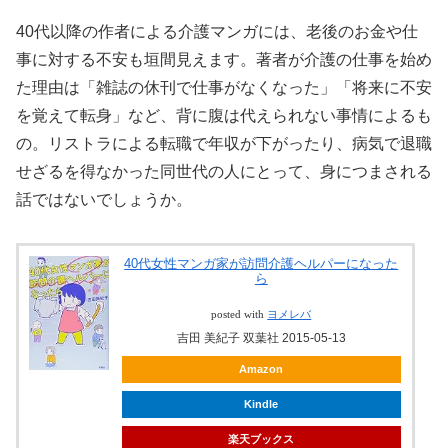
40代以降の作者による介護マンガには、老後のお金や仕
事に対する不安も垣間見えます。著者が介護の仕事を始め
た理由は「雑誌の休刊で仕事がなくなった」「将来に不安
を覚えて転身」など、背に腹は代えられない事情によるも
の。リストラによる転職で年収が下がったり、病気で退職
せざるを得なかった同世代の人にとって、身につまされる
話ではないでしょうか。
40代女性マンガ家が訪問介護ヘルパーになった
ら
posted with
ヨメレバ
吉田 美紀子 双葉社 2015-05-13
Amazon
Kindle
楽天ブックス