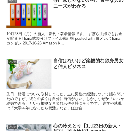
専門家じゃないから、苦手な人の
ブログ
ニーズがわかる
10月23日（月）の新人・新刊・著者情報です。 ずぼら主婦でもお金
が貯まる! hana式袋分けファイル家計簿 posted with ヨメレバ hana
カンゼン 2017-10-23 Amazon K...
自信はないけど楽観的な独身男女
ブログ
と仲人ビジネス
先日、婚活について取材しました。主に男性の婚活について話を聞い
たのですが、彼らの多くは自分に自信がない、しかしなぜか「いつか
結婚できる」という根拠なき楽観も併せ持つそうです。 進学や就職
は「大学４年になったら就活」など、ほぼ自...
心の冷えとり【1月23日の新人・
ブログ