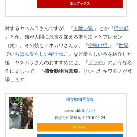
楽天ブックス
対するヤスムラさんですが、『
人喰い猫
』とか『
猫の町
』とか、猫が人間に危害を加える本を次々とプレゼン
（笑）。その後もアネカワさんが、『
空飛び猫
』『
世界
でいちばん愛らしい帽子ねこ
』など愛らしい本を紹介した
後、ヤスムラさんのおすすめには、『
ノラや
』のような名
作にまじって、『
捕食動物写真集
』といったキワモノが登
場します。
捕食動物写真集
posted with
ヨメレバ
新紀元社 新紀元社 2016-09-24
Amazon