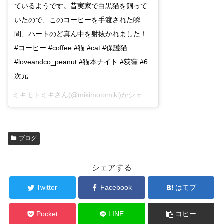
ているようです。昔実家で白黒猫を飼って
いたので、このコーヒーを手渡された瞬
間、ハートのど真ん中を射抜かれました！
#コーヒー #coffee #猫 #cat #保護猫
#loveandco_peanut #猫本ナイト #荻窪 #6
次元
ミキモトミキさん(@mikimotomiki)がシェアした投稿 –
2017 6月 9
ブログ
シェアする
Twitter
Facebook
はてブ
Pocket
LINE
コピー