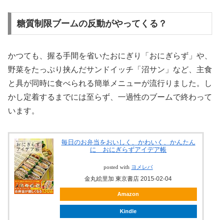
糖質制限ブームの反動がやってくる？
かつても、握る手間を省いたおにぎり「おにぎらず」や、
野菜をたっぷり挟んだサンドイッチ「沼サン」など、主食
と具が同時に食べられる簡単メニューが流行りました。し
かし定着するまでには至らず、一過性のブームで終わって
います。
毎日のお弁当をおいしく、かわいく、かんたん
に おにぎらずアイデア帳
posted with
ヨメレバ
金丸絵里加 東京書店 2015-02-04
Amazon
Kindle