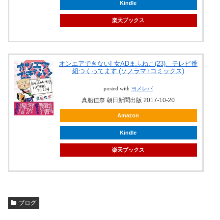
Kindle
楽天ブックス
オンエアできない! 女ADまふねこ(23)、テレビ番
組つくってます (ソノラマ+コミックス)
posted with
ヨメレバ
真船佳奈 朝日新聞出版 2017-10-20
Amazon
Kindle
楽天ブックス
ブログ